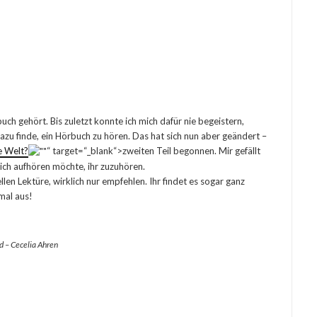
ch gehört. Bis zuletzt konnte ich mich dafür nie begeistern,
dazu finde, ein Hörbuch zu hören. Das hat sich nun aber geändert –
te Welt?
“ target=“_blank“>zweiten Teil begonnen. Mir gefällt
klich aufhören möchte, ihr zuzuhören.
len Lektüre, wirklich nur empfehlen. Ihr findet es sogar ganz
mal aus!
 – Cecelia Ahren