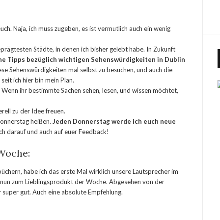
uch. Naja, ich muss zugeben, es ist vermutlich auch ein wenig
geprägtesten Städte, in denen ich bisher gelebt habe. In Zukunft
e Tipps bezüglich wichtigen Sehenswürdigkeiten in Dublin
se Sehenswürdigkeiten mal selbst zu besuchen, und auch die
eit ich hier bin mein Plan.
ch. Wenn ihr bestimmte Sachen sehen, lesen, und wissen möchtet,
ell zu der Idee freuen.
Donnerstag heißen.
Jeden Donnerstag werde ich euch neue
mich darauf und auch auf euer Feedback!
 Woche:
chern, habe ich das erste Mal wirklich unsere Lautsprecher im
e nun zum Lieblingsprodukt der Woche. Abgesehen von der
er super gut. Auch eine absolute Empfehlung.