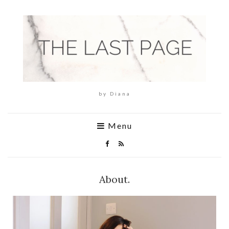
by Diana
Menu
About.