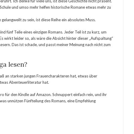
ührt. Ich denke für viele uns, ist diese Geschichte nicht präsent.
er Schule und umso mehr helfen historische Romane etwas mehr zu
elangweilt zu sein, ist diese Reihe ein absolutes Muss.
ind fünf Teile eines einzigen Romans. Jeder Teil ist zu kurz, um
Es wirkt leider so, als wäre die Absicht hinter dieser „Aufspaltung“
sern. Das ist schade, und passt meiner Meinung nach nicht zum
ga lesen?
aß an starken jungen Frauencharakteren hat, etwas über
etwas Abenteuerliteratur hat.
uro für den Kindle auf Amazon. Schnuppert einfach rein, und ihr
etwas unnützen Fünfteilung des Romans, eine Empfehlung