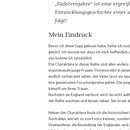
„Südsternjahre“ ist eine ergrei
Entwicklungsgeschichte einer 
folgt!
Mein Eindruck
Bevor ich diese Saga gelesen habe, hatte ich n
gehört. Ich wusste nur, dass ich mich hoffentlic
das konnte ich tatsächlich.
Die Charaktere in dieser Reihe sind alles andere
inspirierende junge Frauen. Florence lebt in ein
endlich verheiratet sehen, der Vater lässt sie zw
ihre gewünschte Forschungsreise gehen. Die jung
kämpft um ihren Traum.
Nachdem sie England verlässt, wird sie nicht au
der Reihe wachsen und lernen sehen. Sie ist ein a
Neben der Charaktere finde ich die historischen
Australien, wie wir es von Fotos kennen, sondern 
Ureinwohner, die Besiedlung der Engländer, und g