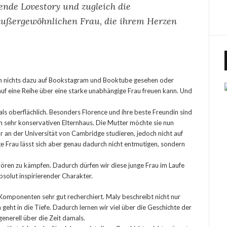
fende Lovestory und zugleich die
außergewöhnlichen Frau, die ihrem Herzen
och nichts dazu auf Bookstagram und Booktube gesehen oder
h auf eine Reihe über eine starke unabhängige Frau freuen kann. Und
 als oberflächlich. Besonders Florence und ihre beste Freundin sind
em sehr konservativen Elternhaus. Die Mutter möchte sie nun
ar an der Universität von Cambridge studieren, jedoch nicht auf
e Frau lässt sich aber genau dadurch nicht entmutigen, sondern
fhören zu kämpfen. Dadurch dürfen wir diese junge Frau im Laufe
bsolut inspirierender Charakter.
 Komponenten sehr gut recherchiert. Maly beschreibt nicht nur
geht in die Tiefe. Dadurch lernen wir viel über die Geschichte der
enerell über die Zeit damals.