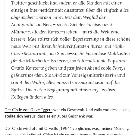
Twitter geschluckt hat, indem er alle Kunden mit einer
einzigen Internetidentität ausstattet, über die einfach alles
abgewickelt werden kann. Mit dem Wegfall der
Anonymität im Netz – so ein Ziel der »weisen drei
Männer«, die den Konzern leiten – wird die Welt eine
bessere. Mae stürzt sich voller Begeisterung in diese schöne
neue Welt mit ihren lichtdurchfluteten Büros und High-
Class-Restaurants, wo Sterne-Köche kostenlose Mahlzeiten
für die Mitarbeiter kreieren, wo internationale Popstars
Gratis-Konzerte geben und fast jeden Abend coole Partys
gefeiert werden. Sie wird zur Vorzeigemitarbeiterin und
treibt den Wahn, alles müsse transparent sein, auf die
Spitze. Doch eine Begegnung mit einem mysteriösen
Kollegen ändert alles.
Der Circle von Dave Eggers
war ein Geschenk. Und während des Lesens,
stellte sich heraus, dass es ein gutes Geschenk war.
Der Circle wird oft mit Orwells „1984“ verglichen, was, meiner Meinung
nach, so nicht stimmt. Cirlce ist ein unterhaltsamer Roman, der mehr