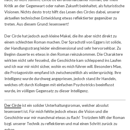
Kritik an der Gegenwart oder nahen Zukunft beinhaltet, als futuristische
Visionen. Nichts desto trotz hilft das Lesen des Circles dabei, unserer
aktuellen technischen Entwicklung etwas reflektierter gegenüber zu
treten. Aus diesem Grund: lesenswert!
Der Circle hat jedoch auch kleine Makel, die ihn aber nicht direkt zu
einem schlechten Roman machen. Der Sprachstil von Eggers ist solide,
der Handlungsstrang leider eindimensional und sehr hervorsehbar. Zu
Beginn dauerte es etwas in den Roman reinzukommen. Die Charaktere
wirkten nicht sehr fesselnd, die Geschichte kam schleppend ins Laufen
und ich war mir nicht sicher, wohin es mich führen will. Besonders Mae,
die Protagonistin empfand ich zwischenzeitlich als widersprüchig. Ihre
Intelligenz wurde durchweg angepriesen, jedoch stand ihr Handeln,
welches oft durch Kollegen mit einfachen Psychotricks beeinflusst
wurde, im völligen Gegensatz zu dieser Intelligenz.
Der Circle
ist ein solider Unterhaltungsroman, welcher absolut
lesenswert ist. Für mich fehlte jedoch etwas die Vision und die
Geschichte war mir manchmal etwas zu flach! Trotzdem hilft der Roman
bzgl. unserer Technik zu reflektieren und mal einen Schritt zurück zu
gehen.