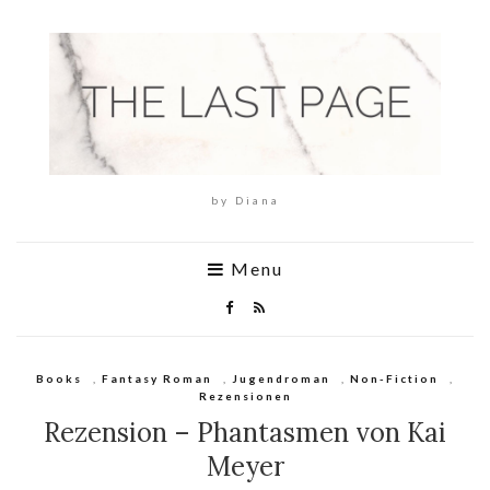
by Diana
Menu
Books
,
Fantasy Roman
,
Jugendroman
,
Non-Fiction
,
Rezensionen
Rezension – Phantasmen von Kai
Meyer