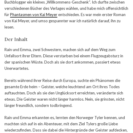
Buchblogger ein kleines „Willkommens-Geschenk“. Ich durfte zwischen
verschiedenen Bücher des Verlages wählen, und habe mich offensichtlich
für
Phantasmen von Kai Meyer
entschieden. Es war mein erster Roman
von Kai Meyer, und umso gespannter war ich natürlich darauf, ihn zu
lesen.
Der Inhalt
Rain und Emma, zwei Schwestern, machen sich auf dem Weg zum
Unfallsort ihrer Eltern. Diese verstarben bei einem Flugzeugabsturz in
der spanischen Wüste. Doch als sie dort ankommen, passiert etwas
Unerwartetes.
Bereits während ihrer Reise durch Europa, suchte ein Phänomen die
gesamte Erde heim – Geister, welche leuchtend am Ort ihres Todes
auftauchten. Doch als sie den Unglücksort erreichten, veränderte sich
etwas. Die Geister waren nicht länger harmlos. Nein, sie grinsten, nicht
länger freundlich, sondern todbringend.
Rain und Emma erkannten es, lernten den Norweger Tyler kennen, und
machten sich auf in ein Abenteuer, mit dem Ziel Tylers große Liebe
wiederzufinden. Dass sie dabei die Hintergründe der Geister aufdecken,