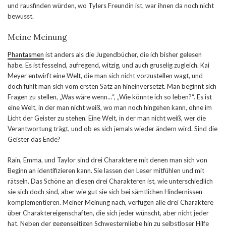
und rausfinden würden, wo Tylers Freundin ist, war ihnen da noch nicht
bewusst.
Meine Meinung
Phantasmen
ist anders als die Jugendbücher, die ich bisher gelesen
habe. Es ist fesselnd, aufregend, witzig, und auch gruselig zugleich. Kai
Meyer entwirft eine Welt, die man sich nicht vorzustellen wagt, und
doch fühlt man sich vom ersten Satz an hineinversetzt. Man beginnt sich
Fragen zu stellen, „Was wäre wenn…“, „Wie könnte ich so leben?“. Es ist
eine Welt, in der man nicht weiß, wo man noch hingehen kann, ohne im
Licht der Geister zu stehen. Eine Welt, in der man nicht weiß, wer die
Verantwortung trägt, und ob es sich jemals wieder ändern wird. Sind die
Geister das Ende?
Rain, Emma, und Taylor sind drei Charaktere mit denen man sich von
Beginn an identifizieren kann. Sie lassen den Leser mitfühlen und mit
rätseln. Das Schöne an diesen drei Charakteren ist, wie unterschiedlich
sie sich doch sind, aber wie gut sie sich bei sämtlichen Hindernissen
komplementieren. Meiner Meinung nach, verfügen alle drei Charaktere
über Charaktereigenschaften, die sich jeder wünscht, aber nicht jeder
hat. Neben der gegenseitigen Schwesternliebe hin zu selbstloser Hilfe