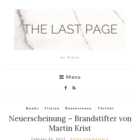
by Diana
Menu
Books
,
Fiction
,
Rezensionen
,
Thriller
Neuerscheinung – Brandstifter von
Martin Krist
Februar 26, 2017
Keine Kommentare