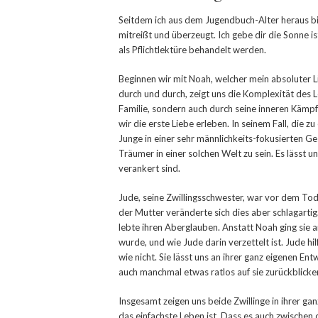
Seitdem ich aus dem Jugendbuch-Alter heraus bin,
mitreißt und überzeugt. Ich gebe dir die Sonne is
als Pflichtlektüre behandelt werden.
Beginnen wir mit Noah, welcher mein absoluter Li
durch und durch, zeigt uns die Komplexität des L
Familie, sondern auch durch seine inneren Kämp
wir die erste Liebe erleben. In seinem Fall, die 
Junge in einer sehr männlichkeits-fokusierten Ges
Träumer in einer solchen Welt zu sein. Es lässt
verankert sind.
Jude, seine Zwillingsschwester, war vor dem T
der Mutter veränderte sich dies aber schlagartig
lebte ihren Aberglauben. Anstatt Noah ging si
wurde, und wie Jude darin verzettelt ist. Jude h
wie nicht. Sie lässt uns an ihrer ganz eigenen Ent
auch manchmal etwas ratlos auf sie zurückblicke
Insgesamt zeigen uns beide Zwillinge in ihrer ga
das einfachste Leben ist. Dass es auch zwisch