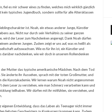
 fiel es mir schwer eines zu finden, welches mich wirklich gänzlich
t kein typisches Jugendbuch, sondern sollte für alle Altersklassen
eblingscharakter ist. Noah, ein etwas anderer Junge, Künstler
ebens aus. Nicht nur durch sein Verhältnis zu seiner ganzen
fe, wird der Leser zum Nachdenken angeregt. Dank Noah dürfen
zu einem anderen Jungen. Zudem zeigt er uns auf, was es heißt als
ellschaft aufzuwachsen. Wie es für ihn ist, ein Künstler und
 uns darüber nachdenken, wie wir doch in unserem Rollendenken
od der Mutter das typische amerikanische Mädchen. Nach dem Tod
. Sie änderte ihr Aussehen, sprach mit der toten Großmutter, und
e an die Kunstakademie. Wir lernen warum Noah nicht angenommen
ilft dem Leser zu verstehen, wie man Schmerz verarbeiten kann und
wicklung teilhaben. Wir dürfen mit ihr mitfühlen, sie verstehen, und
n.
nz eigenen Entwicklung, dass das Leben als Teenager nicht immer
en den liebsten Geschwistern zu Konkurrenz kommen kann. Zudem