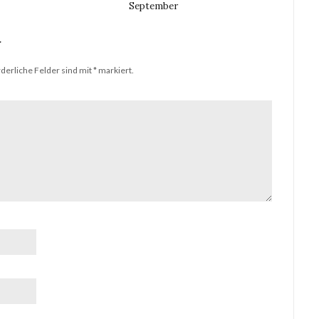
September
r
derliche Felder sind mit
*
markiert.