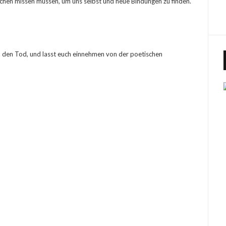
schen missen müssen, um uns selbst und neue Bindungen zu finden.
nd den Tod, und lasst euch einnehmen von der poetischen