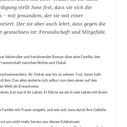
digung stellt June fest, dass sie sich die
 – mit jemandem, der sie mit einer
iert. Der sie aber auch lehrt, dass gegen die
ut gewachsen ist: Freundschaft und Mitgefühl.
rbar liebevoller und berührender Roman über eine Familie, den
e Freundschaft zwischen Nichte und Onkel.
wachsenwerdens. Ihr Onkel, war bis zu seinem Tod, Junes Safe
i mit ihm. Das alles änderte sich adhoc von dem einen auf den
euen Welt als Erwachsene.
els trat nun in ihr Leben. Er führte sie ein in sein Leben mit ihrem
e Familie mit Trauer umgeht, und wie sich June durch ihre Gefühle
ässt uns nicht mehr heraus aus diesen Erlebnissen.