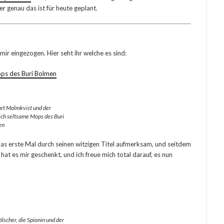
er genau das ist für heute geplant.
mir eingezogen. Hier seht ihr welche es sind:
ops des Buri Bolmen
rt Malmkvist und der
ich seltsame Mops des Buri
en
as erste Mal durch seinen witzigen Titel aufmerksam, und seitdem
at es mir geschenkt, und ich freue mich total darauf, es nun
älscher, die Spionin und der