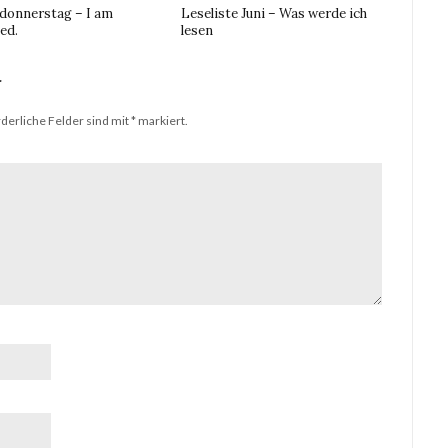
donnerstag – I am
Leseliste Juni – Was werde ich
ed.
lesen
r
derliche Felder sind mit
*
markiert.