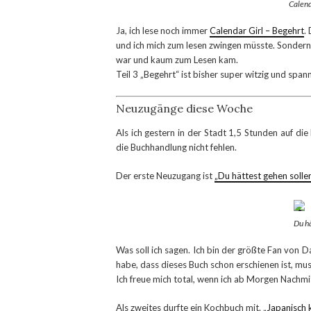
Calend
Ja, ich lese noch immer
Calendar Girl – Begehrt
.
und ich mich zum lesen zwingen müsste. Sondern e
war und kaum zum Lesen kam.
Teil 3 „Begehrt“ ist bisher super witzig und sp
Neuzugänge diese Woche
Als ich gestern in der Stadt 1,5 Stunden auf di
die Buchhandlung nicht fehlen.
Der erste Neuzugang ist
„Du hättest gehen solle
Du hä
Was soll ich sagen. Ich bin der größte Fan von D
habe, dass dieses Buch schon erschienen ist, mu
Ich freue mich total, wenn ich ab Morgen Nachmi
Als zweites durfte ein Kochbuch mit.
„Japanisch 