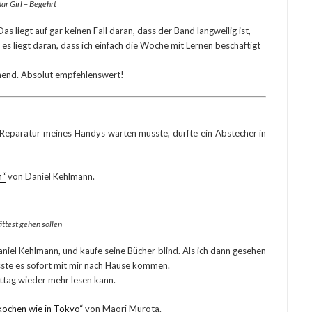
ar Girl – Begehrt
 Das liegt auf gar keinen Fall daran, dass der Band langweilig ist,
s liegt daran, dass ich einfach die Woche mit Lernen beschäftigt
annend. Absolut empfehlenswert!
e Reparatur meines Handys warten musste, durfte ein Abstecher in
n“
von Daniel Kehlmann.
ttest gehen sollen
aniel Kehlmann, und kaufe seine Bücher blind. Als ich dann gesehen
sste es sofort mit mir nach Hause kommen.
ttag wieder mehr lesen kann.
kochen wie in Tokyo“
von Maori Murota.