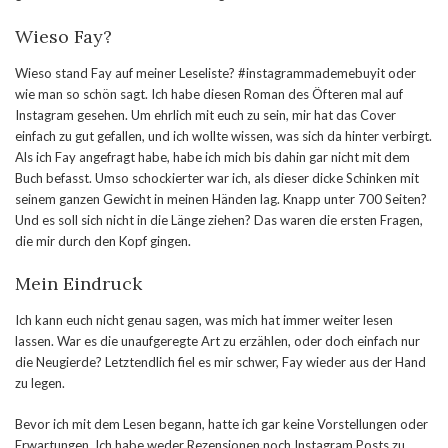
Wieso Fay?
Wieso stand Fay auf meiner Leseliste? #instagrammademebuyit oder
wie man so schön sagt. Ich habe diesen Roman des Öfteren mal auf
Instagram gesehen. Um ehrlich mit euch zu sein, mir hat das Cover
einfach zu gut gefallen, und ich wollte wissen, was sich da hinter verbirgt.
Als ich Fay angefragt habe, habe ich mich bis dahin gar nicht mit dem
Buch befasst. Umso schockierter war ich, als dieser dicke Schinken mit
seinem ganzen Gewicht in meinen Händen lag. Knapp unter 700 Seiten?
Und es soll sich nicht in die Länge ziehen? Das waren die ersten Fragen,
die mir durch den Kopf gingen.
Mein Eindruck
Ich kann euch nicht genau sagen, was mich hat immer weiter lesen
lassen. War es die unaufgeregte Art zu erzählen, oder doch einfach nur
die Neugierde? Letztendlich fiel es mir schwer, Fay wieder aus der Hand
zu legen.
Bevor ich mit dem Lesen begann, hatte ich gar keine Vorstellungen oder
Erwartungen. Ich habe weder Rezensionen noch Instagram Posts zu