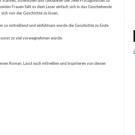
e Stärken, Schwächen und Gedanken der zwei Protagonisten zu
 beiden Frauen fällt es dem Leser einfach sich in das Geschehende
sich von der Geschichte zu lösen.
ren so mitreißend und einfühlsam wurde die Geschichte zu Ende
ch sonst zu viel vorwegnehmen würde.
 diesen Roman. Lasst euch mitreißen und inspirieren von diesen