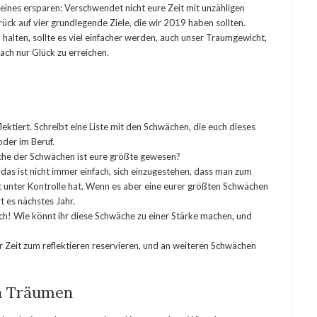
eines ersparen: Verschwendet nicht eure Zeit mit unzähligen
ück auf vier grundlegende Ziele, die wir 2019 haben sollten.
u halten, sollte es viel einfacher werden, auch unser Traumgewicht,
ch nur Glück zu erreichen.
ektiert. Schreibt eine Liste mit den Schwächen, die euch dieses
der im Beruf.
lche der Schwächen ist eure größte gewesen?
ß, das ist nicht immer einfach, sich einzugestehen, dass man zum
ht unter Kontrolle hat. Wenn es aber eine eurer größten Schwächen
t es nächstes Jahr.
ch! Wie könnt ihr diese Schwäche zu einer Stärke machen, und
r Zeit zum reflektieren reservieren, und an weiteren Schwächen
en Träumen