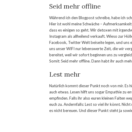
Seid mehr offline
Während ich den Blogpost schreibe, habe ich sc
Hier ist wohl meine Schwäche – Aufmerksamkeitss
dass es einigen so geht. Wir detoxen mit irgend
Instagram als allheilend verkauft. Wieso zur Höll
Facebook, Twitter Welt beiseite legen, und uns e
uns unser WIFI nur lebenswerte Zeit, die wir ver
bereitet, weil wir sofort beginnen uns zu vergleic
Somit: Seid mehr offline. Dann habt ihr auch mehr
Lest mehr
Natürlich kommt dieser Punkt noch von mir. Es hi
auch etwas. Lesen hilft uns sogar Empathie zu e
empfinden. Falls ihr also euren kleinen Falten we
euch zu. Andernfalls: Lest so viel ihr könnt. Nich
es nicht bereuen. Und dieser Punkt steht ja sowie