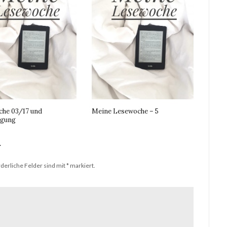
he 03/17 und
Meine Lesewoche – 5
igung
r
derliche Felder sind mit
*
markiert.