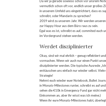
Da wir ja gerade sowieso schon vor unsrem Note
vermutlich schon oft vor, endlich unser großes 
in unserem Umfeld uns eingetrichtert, dass es su
schreibt, oder Mandarin zu sprechen?
2019 wird zu unserem Jahr. Wir werden unseren 
zur Happy Hour aus dem Büro raus zu sein.
Egal was es ist, schreibt es auf, commited euc
im Vordergrund stehen werden.
Werdet disziplinierter
Okay, sind wir mal ehrlich – genug reflektiert un
vormachen. Wenn wir auch nur einen Punkt unser
disziplinierter werden. Die typische Ausrede „Ich 
enttäuschen uns einfach nur wieder selbst. Viel
Strategie!
Nehmt euch wieder euer Notebook, Bullet Journal
in Monats-Milestones runter, schreibt es auf und
sehen die €10k in Emergency Fund gar nicht meh
Einkommen an, aber ihr wisst was ich meine.)
Wenn ihr eure Monats-Milestones habt, überlegt e