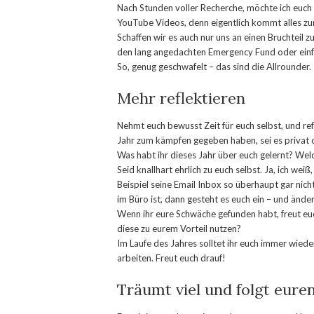
Nach Stunden voller Recherche, möchte ich euch 
YouTube Videos, denn eigentlich kommt alles zur
Schaffen wir es auch nur uns an einen Bruchteil z
den lang angedachten Emergency Fund oder einfa
So, genug geschwafelt – das sind die Allrounder.
Mehr reflektieren
Nehmt euch bewusst Zeit für euch selbst, und refl
Jahr zum kämpfen gegeben haben, sei es privat o
Was habt ihr dieses Jahr über euch gelernt? We
Seid knallhart ehrlich zu euch selbst. Ja, ich wei
Beispiel seine Email Inbox so überhaupt gar nic
im Büro ist, dann gesteht es euch ein – und änder
Wenn ihr eure Schwäche gefunden habt, freut eu
diese zu eurem Vorteil nutzen?
Im Laufe des Jahres solltet ihr euch immer wiede
arbeiten. Freut euch drauf!
Träumt viel und folgt eur