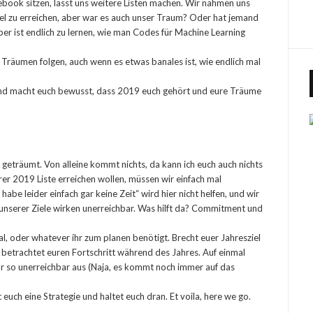
book sitzen, lasst uns weitere Listen machen. Wir nahmen uns
Ziel zu erreichen, aber war es auch unser Traum? Oder hat jemand
per ist endlich zu lernen, wie man Codes für Machine Learning
Träumen folgen, auch wenn es etwas banales ist, wie endlich mal
h und macht euch bewusst, dass 2019 euch gehört und eure Träume
d geträumt. Von alleine kommt nichts, da kann ich euch auch nichts
er 2019 Liste erreichen wollen, müssen wir einfach mal
habe leider einfach gar keine Zeit“ wird hier nicht helfen, und wir
e unserer Ziele wirken unerreichbar. Was hilft da? Commitment und
, oder whatever ihr zum planen benötigt. Brecht euer Jahresziel
 betrachtet euren Fortschritt während des Jahres. Auf einmal
r so unerreichbar aus (Naja, es kommt noch immer auf das
uch eine Strategie und haltet euch dran. Et voila, here we go.