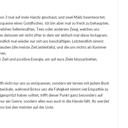
hon 3 mal auf mein Handy geschaut, und zwei Mails beantwortet.
panne eines Goldfisches. Ich bin aber mal so frech zu behaupten,
welchen Selleriesäften, Tees oder anderem Zeug, welches uns
en detoxen wir nicht öfter in dem wir einfach mal diese Instagram,
ndlich mal wieder nur mit uns beschäftigen. Letztendlich nimmt
geuden (die meiste Zeit jedenfalls), und die uns nichts als Kummer
hen.
 Zeit und positive Energie, um auf eure Ziele hinzuarbeiten.
lft nicht nur uns zu entspannen, sondern wir lernen mit jedem Buch
ntwickeln, während Botox uns die Fähigkeit nimmt viel Empathie zu
ggespritzt haben solltet, trifft dieser Punkt ganz besonders auf
t nur ein Genre, sondern alles was euch in die Hände fällt. Ihr werdet
so bei den meisten auf der Liste.