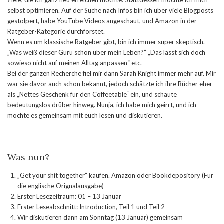
Ziele, die ich ganz neu erreichen möchte. Stattdessen möchte ich mich
selbst optimieren. Auf der Suche nach Infos bin ich über viele Blogposts
gestolpert, habe YouTube Videos angeschaut, und Amazon in der
Ratgeber-Kategorie durchforstet.
Wenn es um klassische Ratgeber gibt, bin ich immer super skeptisch.
„Was weiß dieser Guru schon über mein Leben?“ „Das lässt sich doch
sowieso nicht auf meinen Alltag anpassen“ etc.
Bei der ganzen Recherche fiel mir dann Sarah Knight immer mehr auf. Mir
war sie davor auch schon bekannt, jedoch schätzte ich ihre Bücher eher
als „Nettes Geschenk für den Coffeetable“ ein, und schaute
bedeutungslos drüber hinweg. Nunja, ich habe mich geirrt, und ich
möchte es gemeinsam mit euch lesen und diskutieren.
Was nun?
„Get your shit together“ kaufen. Amazon oder Bookdepository (Für
die englische Orignalausgabe)
Erster Lesezeitraum: 01 – 13 Januar
Erster Leseabschnitt: Introduction, Teil 1 und Teil 2
Wir diskutieren dann am Sonntag (13 Januar) gemeinsam