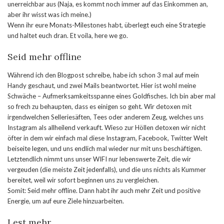
unerreichbar aus (Naja, es kommt noch immer auf das Einkommen an,
aber ihr wisst was ich meine.)
Wenn ihr eure Monats-Milestones habt, überlegt euch eine Strategie
und haltet euch dran. Et voila, here we go.
Seid mehr offline
Während ich den Blogpost schreibe, habe ich schon 3 mal auf mein
Handy geschaut, und zwei Mails beantwortet. Hier ist wohl meine
Schwäche – Aufmerksamkeitsspanne eines Goldfisches. Ich bin aber mal
so frech zu behaupten, dass es einigen so geht. Wir detoxen mit
irgendwelchen Selleriesäften, Tees oder anderem Zeug, welches uns
Instagram als allheilend verkauft. Wieso zur Höllen detoxen wir nicht
öfter in dem wir einfach mal diese Instagram, Facebook, Twitter Welt
beiseite legen, und uns endlich mal wieder nur mit uns beschäftigen.
Letztendlich nimmt uns unser WIFI nur lebenswerte Zeit, die wir
vergeuden (die meiste Zeit jedenfalls), und die uns nichts als Kummer
bereitet, weil wir sofort beginnen uns zu vergleichen.
Somit: Seid mehr offline. Dann habt ihr auch mehr Zeit und positive
Energie, um auf eure Ziele hinzuarbeiten.
Lest mehr