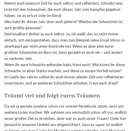
Nehmt euch bewusst Zeit für euch selbst, und reflektiert. Schreibt eine
Liste mit den Schwächen, die euch dieses Jahr zum kämpfen gegeben
haben, sei es privat oder im Beruf.
Was habt ihr dieses Jahr über euch gelernt? Welche der Schwächen ist
eure größte gewesen?
Seid knallhart ehrlich zu euch selbst. Ja, ich weiß, das ist nicht immer
einfach, sich einzugestehen, dass man zum Beispiel seine Email Inbox so
überhaupt gar nicht unter Kontrolle hat. Wenn es aber eine eurer
größten Schwächen im Büro ist, dann gesteht es euch ein – und ändert
es nächstes Jahr.
Wenn ihr eure Schwäche gefunden habt, freut euch! Wie könnt ihr diese
Schwäche zu einer Stärke machen, und diese zu eurem Vorteil nutzen?
Im Laufe des Jahres solltet ihr euch immer wieder Zeit zum reflektieren
reservieren, und an weiteren Schwächen arbeiten. Freut euch drauf!
Träumt viel und folgt euren Träumen
Da wir ja gerade sowieso schon vor unsrem Notebook sitzen, lasst uns
weitere Listen machen. Wir nahmen uns vermutlich schon oft vor, endlich
unser großes Ziel zu erreichen, aber war es auch unser Traum? Oder hat
jemand in unserem Umfeld uns eingetrichtert, dass es super ist endlich
zu lernen, wie man Codes für Machine Learning schreibt, oder Mandarin