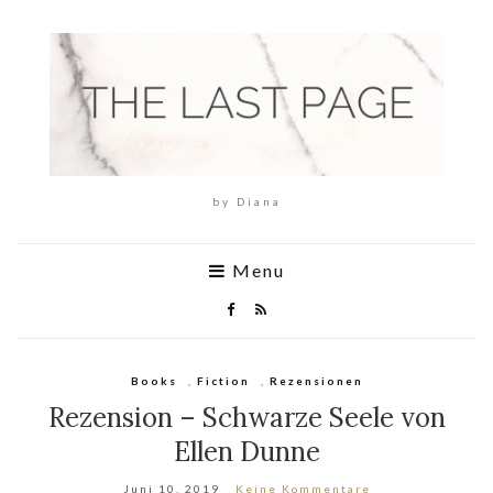
by Diana
Menu
Books
,
Fiction
,
Rezensionen
Rezension – Schwarze Seele von
Ellen Dunne
Juni 10, 2019
Keine Kommentare