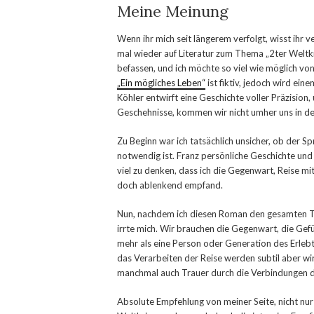
Meine Meinung
Wenn ihr mich seit längerem verfolgt, wisst ihr
mal wieder auf Literatur zum Thema „2ter Weltkri
befassen, und ich möchte so viel wie möglich vo
„Ein mögliches Leben“
ist fiktiv, jedoch wird ein
Köhler entwirft eine Geschichte voller Präzision
Geschehnisse, kommen wir nicht umher uns in der
Zu Beginn war ich tatsächlich unsicher, ob der 
notwendig ist. Franz persönliche Geschichte und
viel zu denken, dass ich die Gegenwart, Reise mi
doch ablenkend empfand.
Nun, nachdem ich diesen Roman den gesamten Tag
irrte mich. Wir brauchen die Gegenwart, die Gef
mehr als eine Person oder Generation des Erlebt
das Verarbeiten der Reise werden subtil aber w
manchmal auch Trauer durch die Verbindungen d
Absolute Empfehlung von meiner Seite, nicht nu