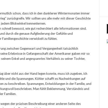
 vermutlich schon, dass ich in den dunkleren Wintermonaten immer
eg“ zurückgreife. Wir sollten uns alle mehr mit dieser Geschichte
n jedem Blickwinkel kennenlernen.
em schnell bewusst, wie gut recherchiert alle Informationen sind.
, und durch die genaue Aufgliederung der Gefühle und
 Familiengeschichte verwickelt zu fühlen.
Sprung zwischen Gegenwart und Vergangenheit tatsächlich
 seine Erlebnisse in Gefangenschaft der Amerikaner gaben mir so
t seinem Enkel und angespanntes Verhältnis zu seiner Tochter,
 über nicht aus der Hand legen konnte, muss ich zugeben, ich
ühle und die Spannungen. Köhler schafft es Nachwirkungen auf
en zu beschreiben. Spannungen, Entwicklungen in der Familie, und
irkungsvoll beschrieben. Man fühlt Beklemmung, Verständnis und
er Familien.
r wegen der präzisen Beschreibung einer anderen Seite des