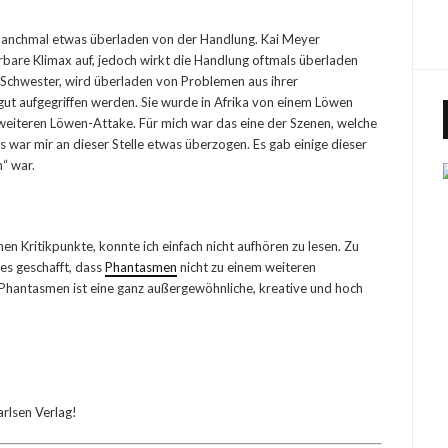
 manchmal etwas überladen von der Handlung. Kai Meyer
bare Klimax auf, jedoch wirkt die Handlung oftmals überladen
le Schwester, wird überladen von Problemen aus ihrer
 gut aufgegriffen werden. Sie wurde in Afrika von einem Löwen
 weiteren Löwen-Attake. Für mich war das eine der Szenen, welche
s war mir an dieser Stelle etwas überzogen. Es gab einige dieser
“ war.
nen Kritikpunkte, konnte ich einfach nicht aufhören zu lesen. Zu
 es geschafft, dass
Phantasmen
nicht zu einem weiteren
 Phantasmen ist eine ganz außergewöhnliche, kreative und hoch
arlsen Verlag!