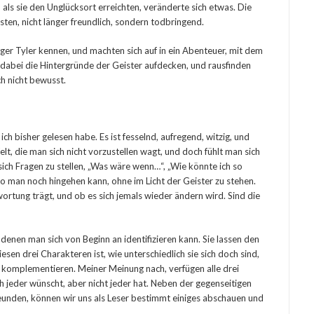
als sie den Unglücksort erreichten, veränderte sich etwas. Die
nsten, nicht länger freundlich, sondern todbringend.
er Tyler kennen, und machten sich auf in ein Abenteuer, mit dem
e dabei die Hintergründe der Geister aufdecken, und rausfinden
ch nicht bewusst.
ich bisher gelesen habe. Es ist fesselnd, aufregend, witzig, und
elt, die man sich nicht vorzustellen wagt, und doch fühlt man sich
sich Fragen zu stellen, „Was wäre wenn…“, „Wie könnte ich so
 wo man noch hingehen kann, ohne im Licht der Geister zu stehen.
wortung trägt, und ob es sich jemals wieder ändern wird. Sind die
denen man sich von Beginn an identifizieren kann. Sie lassen den
esen drei Charakteren ist, wie unterschiedlich sie sich doch sind,
en komplementieren. Meiner Meinung nach, verfügen alle drei
h jeder wünscht, aber nicht jeder hat. Neben der gegenseitigen
Freunden, können wir uns als Leser bestimmt einiges abschauen und