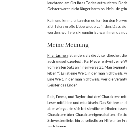
leuchtend am Ort ihres Todes auftauchten. Doch 
Geister waren nicht länger harmlos. Nein, sie gri
Rain und Emma erkannten es, lernten den Norweg
Ziel Tylers große Liebe wiederzufinden. Dass si
würden, wo Tylers Freundin ist, war ihnen da no
Meine Meinung
Phantasmen
ist anders als die Jugendbücher, die 
auch gruselig zugleich. Kai Meyer entwirft eine W
vom ersten Satz an hineinversetzt. Man beginnt 
leben?“. Es ist eine Welt, in der man nicht weiß,
Eine Welt, in der man nicht weiß, wer die Verant
Geister das Ende?
Rain, Emma, und Taylor sind drei Charaktere mit 
Leser mitfühlen und mit rätseln. Das Schöne an di
aber wie gut sie sich bei sämtlichen Hinderniss
Charaktere über Charaktereigenschaften, die sic
Schwesternliebe hin zu selbstloser Hilfe unter 
auch lernen.