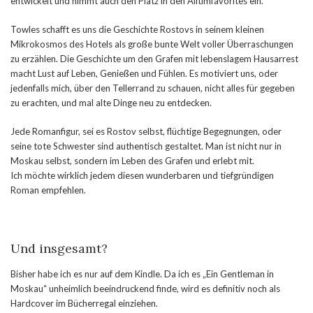
entwickelt und nimmt auch den Platz in den Alltimfavorites ein.
Towles schafft es uns die Geschichte Rostovs in seinem kleinen
Mikrokosmos des Hotels als große bunte Welt voller Überraschungen
zu erzählen. Die Geschichte um den Grafen mit lebenslagem Hausarrest
macht Lust auf Leben, Genießen und Fühlen. Es motiviert uns, oder
jedenfalls mich, über den Tellerrand zu schauen, nicht alles für gegeben
zu erachten, und mal alte Dinge neu zu entdecken.
Jede Romanfigur, sei es Rostov selbst, flüchtige Begegnungen, oder
seine tote Schwester sind authentisch gestaltet. Man ist nicht nur in
Moskau selbst, sondern im Leben des Grafen und erlebt mit.
Ich möchte wirklich jedem diesen wunderbaren und tiefgründigen
Roman empfehlen.
Und insgesamt?
Bisher habe ich es nur auf dem Kindle. Da ich es „Ein Gentleman in
Moskau“ unheimlich beeindruckend finde, wird es definitiv noch als
Hardcover im Bücherregal einziehen.