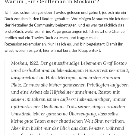
Warum „Ein Gentleman in Moskau“?
Ich habe schon einiges über Towles gelesen und gehört, jedoch nie ein
Buch von ihm in den Händen gehalten. Vor einigen Monaten bin ich dann
der Netgalley.de Community beigetragen, und es war tatsächlich das
erste Buch, welches mir ins Auge gesprungen ist. Ich nutzt die Chance
endlich mal ein Towles Buch zu lesen, und fragte es als
Rezensionsexemplar an. Nun las ich es, und bin begeistert. Damit ihr
wisst, worum es geht, hier einmal kurz der Klappentext:
Moskau, 1922. Der genussfreudige Lebemann Graf Rostov
wird verhaftet und zu lebenslangem Hausarrest verurteilt,
ausgerechnet im Hotel Metropol, dem ersten Haus am
Platz. Er muss alle bisher genossenen Privilegien aufgeben
und eine Arbeit als Hilfskellner annehmen. Rostov mit
seinen 30 Jahren ist ein äußerst liebenswürdiger, immer
optimistischer Gentleman. Trotz seiner eingeschränkten
Umstände lebt er ganz seine Überzeugung, dass selbst
kleine gute Taten einer chaotischen Welt Sinn verleihen.
Aber ihm bleibt nur der Blick aus dem Fenster, während