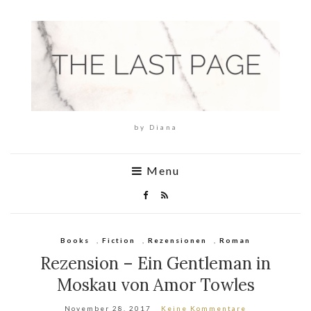
by Diana
Menu
Books
,
Fiction
,
Rezensionen
,
Roman
Rezension – Ein Gentleman in
Moskau von Amor Towles
November 28, 2017
Keine Kommentare