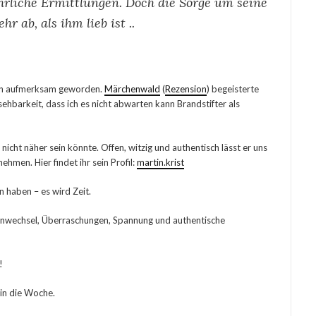
ährliche Ermittlungen. Doch die Sorge um seine
r ab, als ihm lieb ist ..
tin aufmerksam geworden.
Märchenwald
(
Rezension
) begeisterte
ehbarkeit, dass ich es nicht abwarten kann Brandstifter als
nicht näher sein könnte. Offen, witzig und authentisch lässt er uns
ehmen. Hier findet ihr sein Profil:
martin.krist
n haben – es wird Zeit.
zenenwechsel, Überraschungen, Spannung und authentische
!
 in die Woche.