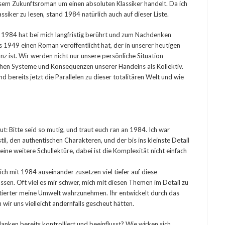
iesem Zukunftsroman um einen absoluten Klassiker handelt. Da ich
iker zu lesen, stand 1984 natürlich auch auf dieser Liste.
? 1984 hat bei mich langfristig berührt und zum Nachdenken
ts 1949 einen Roman veröffentlicht hat, der in unserer heutigen
z ist. Wir werden nicht nur unsere persönliche Situation
ichen Systeme und Konsequenzen unserer Handelns als Kollektiv.
d bereits jetzt die Parallelen zu dieser totalitären Welt und wie
t: Bitte seid so mutig, und traut euch ran an 1984. Ich war
l, den authentischen Charakteren, und der bis ins kleinste Detail
eine weitere Schullektüre, dabei ist die Komplexität nicht einfach
ch mit 1984 auseinander zusetzen viel tiefer auf diese
ssen. Oft viel es mir schwer, mich mit diesen Themen im Detail zu
ektierter meine Umwelt wahrzunehmen. Ihr entwickelt durch das
wir uns vielleicht andernfalls gescheut hätten.
anken bereits kontrolliert und beeinflusst? Wie wirken sich