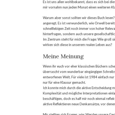
Es ist uns allen wohlbekannt, dass es sich bei d
mir vornahm nun jeden Monat einen weiteren Klass
Warum aber sonst sollten wir dieses Buch lesen
angeregt. Es ist verwunderlich, wie Orwell berei
schnelllebigen Zeit noch immer von hoher Relevan
hinterfragen, sondern auch unsere gesellschaftl
Im Zentrum steht für mich die Frage: Wie groß sin
wirken sich diese in unserem realen Leben aus?
Meine Meinung
Wenn ihr euch vor eher klassischen Büchern scheu
überrascht vom wunderbar eingängigen Schreibsti
entworfenen Welt. Für viele ist 1984 einfach nur 
nur für eine Klausur gemacht.
Ich konnte mich durch die aktive Entscheidung mi
Komplexität und mögliche Interpretationen einla
beschäftigen, doch es half mir noch einmal refl
aktive Reflektieren neue Denkansätze, vor denen 
Mir stellten sich Fragen, wie: Werden unsere Ged