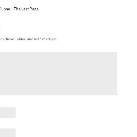
Dunne - The Last Page
r
derliche Felder sind mit
*
markiert.