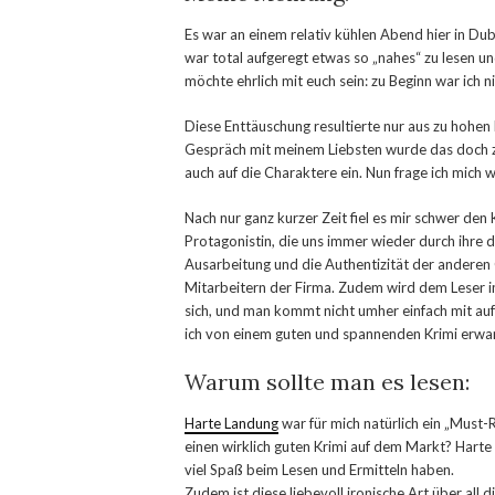
Es war an einem relativ kühlen Abend hier in Dubl
war total aufgeregt etwas so „nahes“ zu lesen 
möchte ehrlich mit euch sein: zu Beginn war ich 
Diese Enttäuschung resultierte nur aus zu hohen
Gespräch mit meinem Liebsten wurde das doch ziem
auch auf die Charaktere ein. Nun frage ich mich w
Nach nur ganz kurzer Zeit fiel es mir schwer den
Protagonistin, die uns immer wieder durch ihre 
Ausarbeitung und die Authentizität der andere
Mitarbeitern der Firma. Zudem wird dem Leser 
sich, und man kommt nicht umher einfach mit au
ich von einem guten und spannenden Krimi erwar
Warum sollte man es lesen:
Harte Landung
war für mich natürlich ein „Must-R
einen wirklich guten Krimi auf dem Markt? Harte
viel Spaß beim Lesen und Ermitteln haben.
Zudem ist diese liebevoll ironische Art über all 