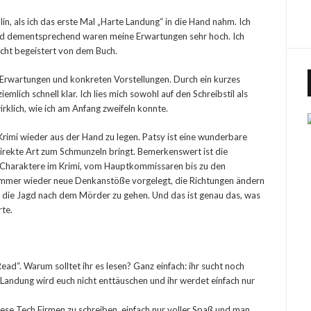
in, als ich das erste Mal „Harte Landung“ in die Hand nahm. Ich
und dementsprechend waren meine Erwartungen sehr hoch. Ich
nicht begeistert von dem Buch.
 Erwartungen und konkreten Vorstellungen. Durch ein kurzes
lich schnell klar. Ich lies mich sowohl auf den Schreibstil als
irklich, wie ich am Anfang zweifeln konnte.
 Krimi wieder aus der Hand zu legen. Patsy ist eine wunderbare
direkte Art zum Schmunzeln bringt. Bemerkenswert ist die
n Charaktere im Krimi, vom Hauptkommissaren bis zu den
immer wieder neue Denkanstöße vorgelegt, die Richtungen ändern
f die Jagd nach dem Mörder zu gehen. Und das ist genau das, was
te.
ead“. Warum solltet ihr es lesen? Ganz einfach: ihr sucht noch
 Landung wird euch nicht enttäuschen und ihr werdet einfach nur
diese Tech Firmen zu schreiben, einfach nur voller Spaß und man