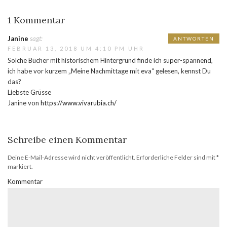
1 Kommentar
Janine
sagt:
ANTWORTEN
FEBRUAR 13, 2018 UM 4:10 PM UHR
Solche Bücher mit historischem Hintergrund finde ich super-spannend,
ich habe vor kurzem „Meine Nachmittage mit eva“ gelesen, kennst Du
das?
Liebste Grüsse
Janine von
https://www.vivarubia.ch/
Schreibe einen Kommentar
Deine E-Mail-Adresse wird nicht veröffentlicht.
Erforderliche Felder sind mit
*
markiert.
Kommentar