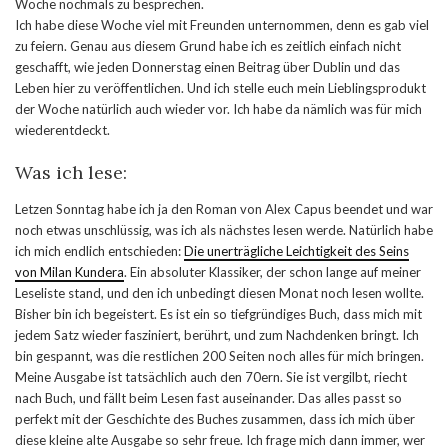
Woche nochmals zu besprechen.
Ich habe diese Woche viel mit Freunden unternommen, denn es gab viel
zu feiern. Genau aus diesem Grund habe ich es zeitlich einfach nicht
geschafft, wie jeden Donnerstag einen Beitrag über Dublin und das
Leben hier zu veröffentlichen. Und ich stelle euch mein Lieblingsprodukt
der Woche natürlich auch wieder vor. Ich habe da nämlich was für mich
wiederentdeckt.
Was ich lese:
Letzen Sonntag habe ich ja den Roman von Alex Capus beendet und war
noch etwas unschlüssig, was ich als nächstes lesen werde. Natürlich habe
ich mich endlich entschieden:
Die unerträgliche Leichtigkeit des Seins
von Milan Kundera
. Ein absoluter Klassiker, der schon lange auf meiner
Leseliste stand, und den ich unbedingt diesen Monat noch lesen wollte.
Bisher bin ich begeistert. Es ist ein so tiefgründiges Buch, dass mich mit
jedem Satz wieder fasziniert, berührt, und zum Nachdenken bringt. Ich
bin gespannt, was die restlichen 200 Seiten noch alles für mich bringen.
Meine Ausgabe ist tatsächlich auch den 70ern. Sie ist vergilbt, riecht
nach Buch, und fällt beim Lesen fast auseinander. Das alles passt so
perfekt mit der Geschichte des Buches zusammen, dass ich mich über
diese kleine alte Ausgabe so sehr freue. Ich frage mich dann immer, wer