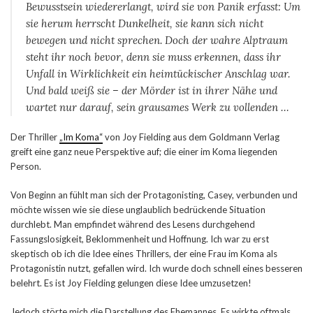
Bewusstsein wiedererlangt, wird sie von Panik erfasst: Um
sie herum herrscht Dunkelheit, sie kann sich nicht
bewegen und nicht sprechen. Doch der wahre Alptraum
steht ihr noch bevor, denn sie muss erkennen, dass ihr
Unfall in Wirklichkeit ein heimtückischer Anschlag war.
Und bald weiß sie – der Mörder ist in ihrer Nähe und
wartet nur darauf, sein grausames Werk zu vollenden …
Der Thriller
„Im Koma“
von Joy Fielding aus dem Goldmann Verlag
greift eine ganz neue Perspektive auf; die einer im Koma liegenden
Person.
Von Beginn an fühlt man sich der Protagonisting, Casey, verbunden und
möchte wissen wie sie diese unglaublich bedrückende Situation
durchlebt. Man empfindet während des Lesens durchgehend
Fassungslosigkeit, Beklommenheit und Hoffnung. Ich war zu erst
skeptisch ob ich die Idee eines Thrillers, der eine Frau im Koma als
Protagonistin nutzt, gefallen wird. Ich wurde doch schnell eines besseren
belehrt. Es ist Joy Fielding gelungen diese Idee umzusetzen!
Jedoch störte mich die Darstellung des Ehemannes. Es wirkte oftmals