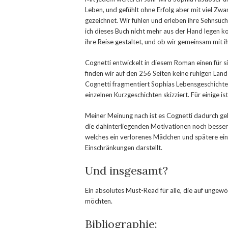
Leben, und gefühlt ohne Erfolg aber mit viel Zwa
gezeichnet. Wir fühlen und erleben ihre Sehnsüc
ich dieses Buch nicht mehr aus der Hand legen kon
ihre Reise gestaltet, und ob wir gemeinsam mit
Cognetti entwickelt in diesem Roman einen für s
finden wir auf den 256 Seiten keine ruhigen Lan
Cognetti fragmentiert Sophias Lebensgeschichte
einzelnen Kurzgeschichten skizziert. Für einige is
Meiner Meinung nach ist es Cognetti dadurch gel
die dahinterliegenden Motivationen noch besser 
welches ein verlorenes Mädchen und spätere ein
Einschränkungen darstellt.
Und insgesamt?
Ein absolutes Must-Read für alle, die auf ungew
möchten.
Bibliographie: