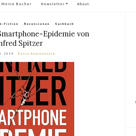
Meine Bücher
Newsletter
About.
n-Fiction
,
Rezensionen
,
Sachbuch
 Smartphone-Epidemie von
fred Spitzer
0, 2019
Keine Kommentare